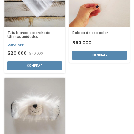
Tutú blanco escarchado -
Balaca de oso polar
Últimas unidades
$60.000
-
50
%
OFF
$20.000
$40.000
COMPRAR
COMPRAR