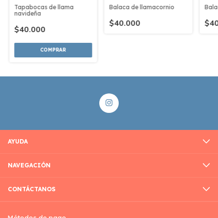
Tapabocas de llama
Balaca de llamacornio
Bala
navideña
$40.000
$40
$40.000
COMPRAR
AYUDA
NAVEGACIÓN
CONTÁCTANOS
Métodos de pago